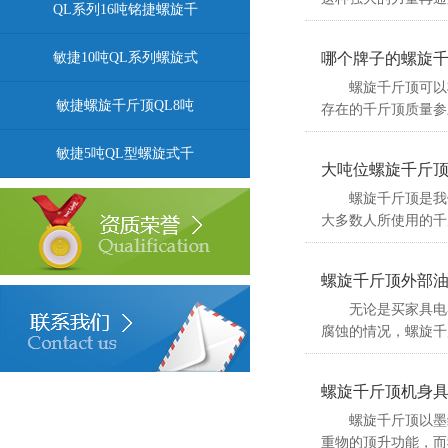
QL系列16吨铭捷螺旋千
敏捷10吨QL系列螺旋式
哪个牌子的螺旋
螺旋千斤顶可以将
敏捷螺旋千斤顶QL8吨
存在的千斤顶质量参
敏捷5吨QL型螺旋式千
大吨位螺旋千斤
螺旋千斤顶是我们
大多数人所使用的千斤
螺旋千斤顶外部
无论是买家具电器
腐蚀的情况，螺旋千
螺旋千斤顶机身
螺旋千斤顶以墨绿
重物的顶升功能，而