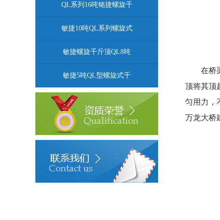
QL系列16吨铭捷螺旋千
敏捷10吨QL系列螺旋式
敏捷螺旋千斤顶QL8吨
在桥
敏捷5吨QL型螺旋式千
顶将其顶
匀用力，
万龙大桥