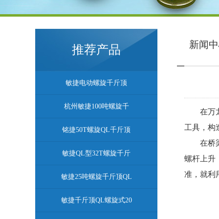
新闻中
推荐产品
敏捷电动螺旋千斤顶
杭州敏捷100吨螺旋千
在万
工具，构
铭捷50T螺旋QL千斤顶
在桥
敏捷QL型32T螺旋千斤
螺杆上升
准，就利
敏捷25吨螺旋千斤顶QL
敏捷千斤顶QL螺旋式20