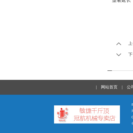
显著延长
上
下
|
网站首页
|
公