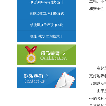
土壤、不
QL系列16吨铭捷螺旋千
和安全性
敏捷10吨QL系列螺旋式
敏捷螺旋千斤顶QL8吨
敏捷5吨QL型螺旋式千
在起
更好地吸
设施以及
由于
受的各种