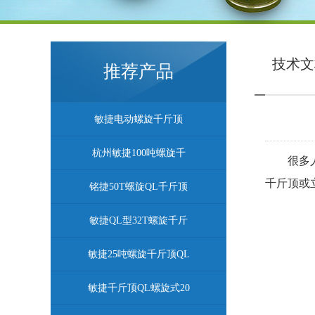
技术文
推荐产品
敏捷电动螺旋千斤顶
杭州敏捷100吨螺旋千
很多
千斤顶或
铭捷50T螺旋QL千斤顶
敏捷QL型32T螺旋千斤
敏捷25吨螺旋千斤顶QL
敏捷千斤顶QL螺旋式20