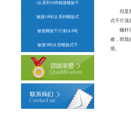
QL系列16吨铭捷螺旋千
但是
敏捷10吨QL系列螺旋式
式千斤顶
螺杆
敏捷螺旋千斤顶QL8吨
难，而我
敏捷5吨QL型螺旋式千
用。